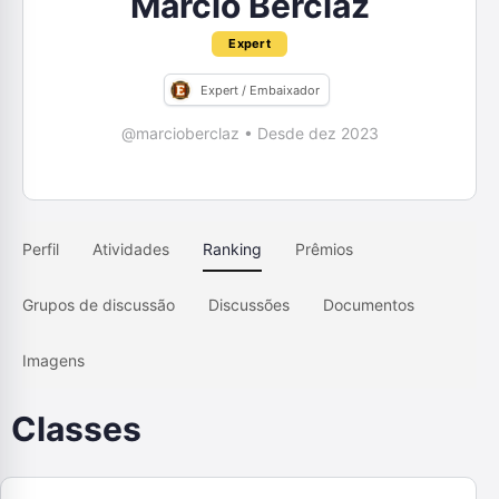
Marcio Berclaz
Expert
Expert / Embaixador
@marcioberclaz
•
Desde dez 2023
Perfil
Atividades
Ranking
Prêmios
Grupos de discussão
Discussões
Documentos
Imagens
Classes