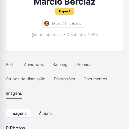
Marcio Berclaz
Expert
Expert / Embaixador
@marcioberclaz
•
Desde dez 2023
Perfil
Atividades
Ranking
Prêmios
Grupos de discussão
Discussões
Documentos
Imagens
Imagens
Álbuns
0
Photos