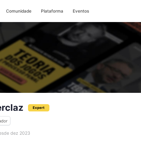
Comunidade
Plataforma
Eventos
rclaz
Expert
ador
sde dez 2023