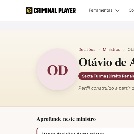
Ferramentas
Co
Decisões
›
Ministros
›
Otá
Otávio de 
OD
Sexta Turma (Direito Penal
Perfil construído a partir
Aprofunde neste ministro