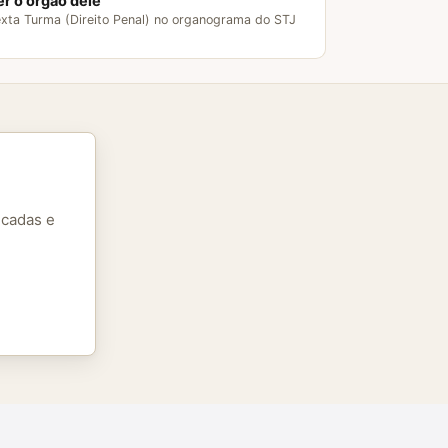
er o órgão dele
xta Turma (Direito Penal) no organograma do STJ
icadas e