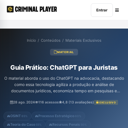
Entrar
Início
/
Conteúdos
/
Materiais Exclusivos
MATERIAL
Guia Prático: ChatGPT para Juristas
O material aborda o uso do ChatGPT na advocacia, destacando
como essa tecnologia agiliza a produção e análise de
documentos jurídicos, economiza tempo em pesquisas e
fortalece estratégias legais com fundamentação precisa. Essa
28 ago. 2024
116 acessos
4,8 (13 avaliações)
EXCLUSIVO
ferramenta promete revolucionar a prática jurídica, tornando-a
mais eficiente e alinhada às necessidades contemporâneas.
OSINT
Processo Estratégico
65%
60%
Teoria do Caso
Recursos Penais
55%
50%