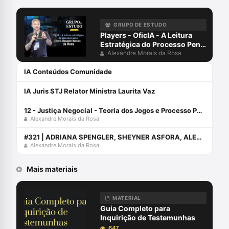
GRUPO DE ESTUDO
Players - OficIA - A Leitura
Estratégica do Processo Penal
com Alexandre Morais da
Alexandre Morais da Rosa
Rosa
IA Conteúdos Comunidade
IA Juris STJ Relator Ministra Laurita Vaz
12 - Justiça Negocial - Teoria dos Jogos e Processo Penal
Alexandre Morais da Rosa
#321 | ADRIANA SPENGLER, SHEYNER ASFORA, ALEXANDRE MORAIS DA ROSA E AURY LOPES JR CONVERSAM SOBRE O EBAC (EVENTO DA ABRACRIM)
Alexandre Morais da Rosa
Mais materiais
MATERIAL
Guia Completo para
Inquirição de Testemunhas
647