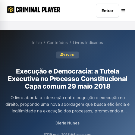
Entrar
Início
/
Conteúdos
/
Livros Indicados
LIVRO
Execução e Democracia: a Tutela
Executiva no Processo Constitucional
Capa comum 29 maio 2018
O livro aborda a interseção entre cognição e execução no
direito, propondo uma nova abordagem que busca eficiência e
legitimidade na execução dos processos, promovendo a
democratização e a responsabilidade social no âmbito jurídico. A
Dierle Nunes
obra provoca uma reflexão profunda sobre os fundamentos da
execução, tornando-se essencial para todos que se interessam
29 mai. 2018
1 acessos