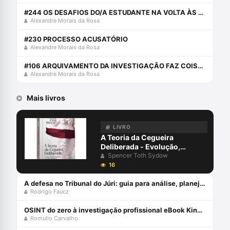
#244 OS DESAFIOS DO/A ESTUDANTE NA VOLTA ÀS AULAS
Alexandre Morais da Rosa
#230 PROCESSO ACUSATÓRIO
Alexandre Morais da Rosa
#106 ARQUIVAMENTO DA INVESTIGAÇÃO FAZ COISA JULGADA?
Alexandre Morais da Rosa
Mais livros
LIVRO
A Teoria da Cegueira
Deliberada - Evolução,
Debates Dogmáticos,
Spencer Toth Sydow
Propostas, Dificuldades de
16
Aplicabilidade - 2ª Edição
(2022) Capa comum 1 janeiro
A defesa no Tribunal do Júri: guia para análise, planejamento e estratégias - junho 2024
Rodrigo Faucz
2019
OSINT do zero à investigação profissional eBook Kindle
Romullo Carvalho