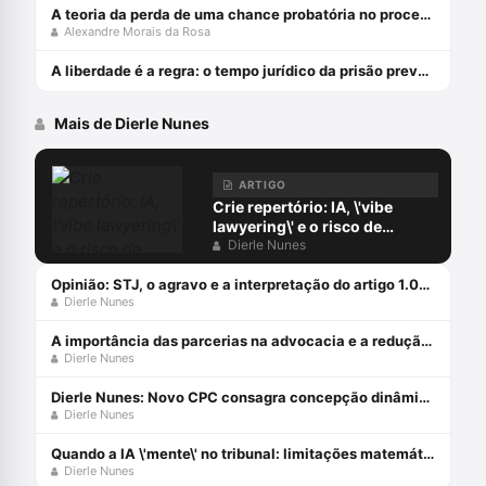
A teoria da perda de uma chance probatória no processo penal - julho 2024
Alexandre Morais da Rosa
A liberdade é a regra: o tempo jurídico da prisão preventiva - julho 2024
Mais de Dierle Nunes
ARTIGO
Crie repertório: IA, \'vibe
lawyering\' e o risco de
automatizar a imprudência
Dierle Nunes
Opinião: STJ, o agravo e a interpretação do artigo 1.015 do CPC
Dierle Nunes
A importância das parcerias na advocacia e a redução das assimetrias entre profissionais
Dierle Nunes
Dierle Nunes: Novo CPC consagra concepção dinâmica do contraditório
Dierle Nunes
Quando a IA \'mente\' no tribunal: limitações matemáticas que ameaçam a Justiça
Dierle Nunes