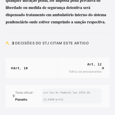
qualquer infração penal, for imposta pena privativa de
liberdade ou medida de segurança detentiva será
dispensado tratamento em ambulatório interno do sistema
penitenciário onde estiver cumprindo a sanção respectiva.
3
DECISÕES DO STJ CITAM ESTE ARTIGO
Art. 12
Art. 10
Tráfico de entorpecentes
Texto oficial ·
urn:lex:br:federal:lei:1976-10-
Planalto
21;6368!art11