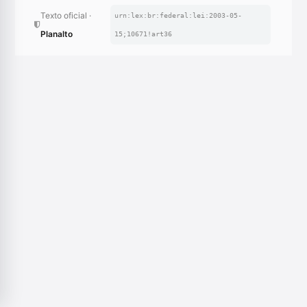
Texto oficial ·
urn:lex:br:federal:lei:2003-05-
Planalto
15;10671!art36