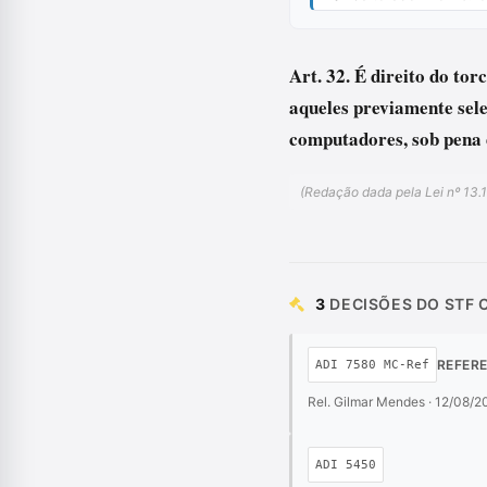
Art. 32. É direito do to
aqueles previamente sele
computadores, sob pena 
(Redação dada pela Lei nº 13.
3
DECISÕES DO STF 
REFER
ADI 7580 MC-Ref
Rel. Gilmar Mendes · 12/08/2
ADI 5450