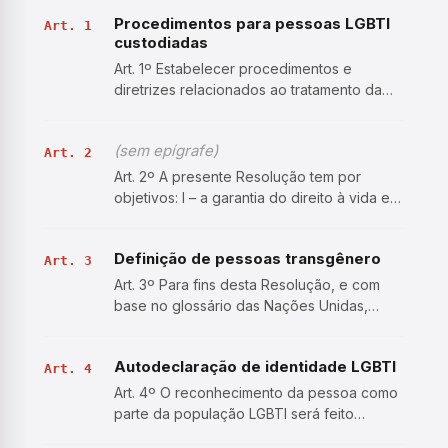
Procedimentos para pessoas LGBTI
Art. 1
custodiadas
Art. 1º Estabelecer procedimentos e
diretrizes relacionados ao tratamento da
população lésbica, gay, bissexual,
transexual, travesti e intersexo (LGBTI) que
(sem epígrafe)
esteja custodiada, acusada, ré,
Art. 2
condenada, privada de liberdade…
Art. 2º A presente Resolução tem por
objetivos: I – a garantia do direito à vida e à
integridade física e mental da população
LGBTI, assim como à sua integridade
Definição de pessoas transgênero
sexual, segurança do corpo, liberdade de
Art. 3
expressão da iden…
Art. 3º Para fins desta Resolução, e com
base no glossário das Nações Unidas,
considera-se: I – transgênero: termo
empregado para descrever uma variedade
Autodeclaração de identidade LGBTI
ampla de identidades de gênero cujas
Art. 4
aparências e características …
Art. 4º O reconhecimento da pessoa como
parte da população LGBTI será feito
exclusivamente por meio de