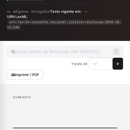
—
artigos
—
revogados
Texto vigente em:
—
URN LexML:
urn:lex:br:conselho.nacional.justica:resolucao:2020-10-
13;348
Ir para art.
Ir
Imprimir / PDF
SUMÁRIO