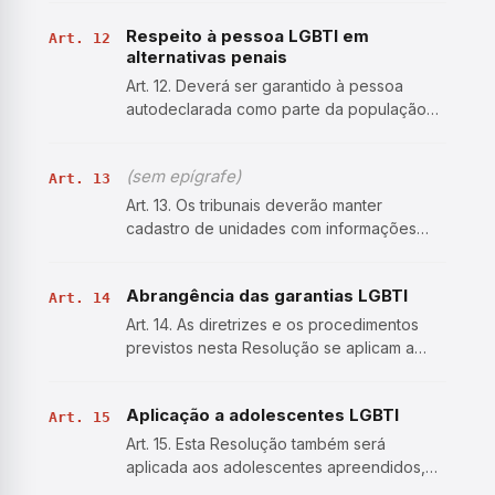
liberdade, o juiz da execução penal, no
Respeito à pessoa LGBTI em
exercício de sua competência de
Art. 12
alternativas penais
fiscalização, zelará para que seja …
Art. 12. Deverá ser garantido à pessoa
autodeclarada como parte da população
LGBTI, quando do cumprimento de
alternativas penais ou medidas de
(sem epígrafe)
monitoração eletrônica, o respeito às
Art. 13
especificidades elencadas nesta Resoluç…
Art. 13. Os tribunais deverão manter
cadastro de unidades com informações
referentes à existência de unidades, alas
ou celas específicas para a população
Abrangência das garantias LGBTI
LGBTI, de modo a instruir os magistrados
Art. 14
para a operabilidade do a…
Art. 14. As diretrizes e os procedimentos
previstos nesta Resolução se aplicam a
todas as pessoas que se autodeclarem
parte da população LGBTI, ressaltando-se
Aplicação a adolescentes LGBTI
que a identificação pode ou não ser
Art. 15
exclusiva, bem como varia…
Art. 15. Esta Resolução também será
aplicada aos adolescentes apreendidos,
processados por cometimento de ato