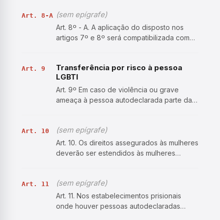
da estrutura dos estabelecimentos
(sem epígrafe)
prisionais disponíveis na respectiva
Art. 8-A
localidade, da localização…
Art. 8º - A. A aplicação do disposto nos
artigos 7º e 8º será compatibilizada com
as disposições do artigo 21 da Lei nº
13.869/2019 . (Incluído pela Resolução n.
Transferência por risco à pessoa
366, de 20/01/2021)
Art. 9
LGBTI
Art. 9º Em caso de violência ou grave
ameaça à pessoa autodeclarada parte da
população LGBTI privada de liberdade, o
magistrado deverá dar preferência à
(sem epígrafe)
análise de pedidos de transferência para
Art. 10
outro estabelecimento, con…
Art. 10. Os direitos assegurados às mulheres
deverão ser estendidos às mulheres
lésbicas, travestis e transexuais e aos
homens transexuais, no que couber,
(sem epígrafe)
especialmente quanto à: I –
Art. 11
excepcionalidade da prisão provisória…
Art. 11. Nos estabelecimentos prisionais
onde houver pessoas autodeclaradas
parte da população LGBTI privadas de