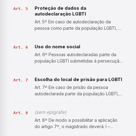
autodeclaração, que deverá ser colhida
Proteção de dados da
pelo magistrado em audiência, em qualquer
Art. 5
autodeclaração LGBTI
fase do procedimento penal, incluind…
Art. 5º Em caso de autodeclaração da
pessoa como parte da população LGBTI, o
Poder Judiciário fará constar essa
informação nos seus sistemas
Uso do nome social
informatizados, que deverão assegurar a
Art. 6
proteção de seus dados pessoais e o ple…
Art. 6º Pessoas autodeclaradas parte da
população LGBTI submetidas à persecução
penal têm o direito de ser tratadas pelo
nome social, de acordo com sua
Escolha do local de prisão para LGBTI
identidade de gênero, mesmo que distinto
Art. 7
do nome que conste de seu r…
Art. 7º Em caso de prisão da pessoa
autodeclarada parte da população LGBTI, o
local de privação de liberdade será
definido pelo magistrado em decisão
(sem epígrafe)
fundamentada. (Redação dada pela
Art. 8
Resolução n. 366, de 20/01/2021) § 1º…
Art. 8º De modo a possibilitar a aplicação
do artigo 7º, o magistrado deverá: I –
esclarecer em linguagem acessível acerca