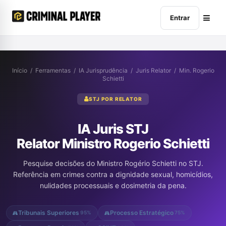
Entrar
Início
/
Ferramentas
/
IA Jurisprudência
/
Juris Relator
/
Min. Rogerio
Schietti
STJ POR RELATOR
IA Juris STJ
Relator Ministro Rogerio Schietti
Pesquise decisões do Ministro Rogério Schietti no STJ.
Referência em crimes contra a dignidade sexual, homicídios,
nulidades processuais e dosimetria da pena.
Tribunais Superiores
Processo Estratégico
95%
75%