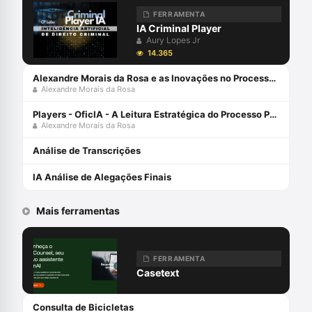
FERRAMENTA
IA Criminal Player
Aury Lopes Jr
14.365
Alexandre Morais da Rosa e as Inovações no Processo Penal: Ferramentas Tecnológicas
Alexandre Morais da Rosa
Players - OficIA - A Leitura Estratégica do Processo Penal com Alexandre Morais da Rosa
Alexandre Morais da Rosa
Análise de Transcrições
IA Análise de Alegações Finais
Mais ferramentas
FERRAMENTA
Casetext
Consulta de Bicicletas