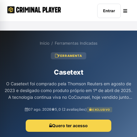
Entrar
Início
/
Ferramentas Indicadas
FERRAMENTA
Casetext
O Casetext foi comprado pela Thomson Reuters em agosto de
2023 e desligado como produto próprio em 1º de abril de 2025.
A tecnologia continua viva no CoCounsel, hoje vendido junto
com o Westlaw, e desde outubro de 2025 existe uma versão em
07 ago. 2026
5,0 (2 avaliações)
EXCLUSIVO
português no Brasil. Esta página reúne o que a ferramenta fazia,
o que ficou no lugar dela e o ponto que quase ninguém
comenta: a base pesquisada era o direito americano, o que
Quero ter acesso
muda bastante o que ela responderia sobre um caso brasileiro.