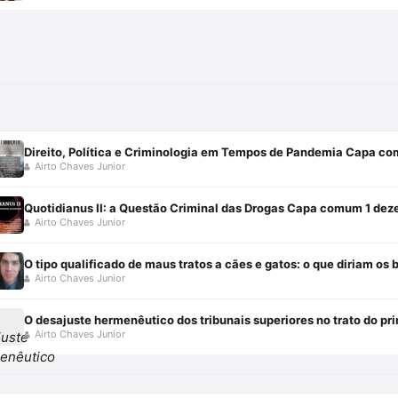
Direito, Política e Criminologia em Tempos de Pandemia Capa 
Airto Chaves Junior
Quotidianus II: a Questão Criminal das Drogas Capa comum 1 de
Airto Chaves Junior
O tipo qualificado de maus tratos a cães e gatos: o que diriam os 
Airto Chaves Junior
O desajuste hermenêutico dos tribunais superiores no trato do pri
Airto Chaves Junior