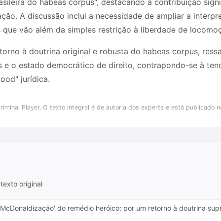
asileira do habeas corpus", destacando a contribuição sign
ção. A discussão inclui a necessidade de ampliar a interp
s que vão além da simples restrição à liberdade de locomo
orno à doutrina original e robusta do habeas corpus, ressa
s e o estado democrático de direito, contrapondo-se à ten
ood" jurídica.
iminal Player. O texto integral é de autoria dos experts e está publicado n
texto original
A 'McDonaldização' do remédio heróico: por um retorno à doutrina s