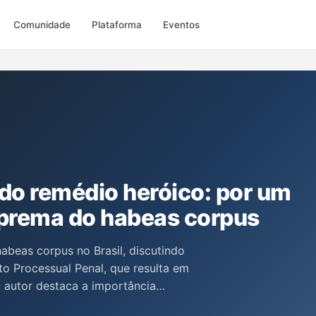
Comunidade
Plataforma
Eventos
do remédio heróico: por um
uprema do habeas corpus
abeas corpus no Brasil, discutindo
o Processual Penal, que resulta em
 autor destaca a importância
pondo um retorno à sua doutrina