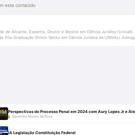
am este conteúdo
de de Alicante, Espanha. Doutor e Mestre em Ciência Jurídica (Univali)
 Pós-Graduação Stricto Sensu em Ciência Jurídica da UNIVALI. Advogad
Perspectivas do Processo Penal em 2024 com Aury Lopes Jr e Al
Alexandre Morais da Rosa
IA Legislação Constituição Federal