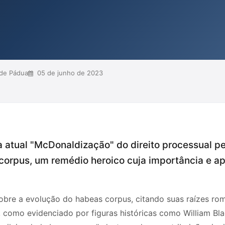
na proteção das liberdades e direitos
ica a atual prática judicial, que
em ...
 de Pádua
05 de junho de 2023
 à atual "McDonaldização" do direito processual p
 corpus, um remédio heroico cuja importância e a
sobre a evolução do habeas corpus, citando suas raízes rom
, como evidenciado por figuras históricas como William Bl