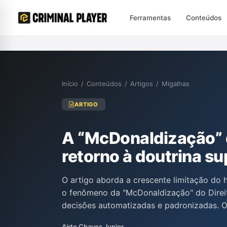
Ferramentas
Conteúdos
Início
/
Conteúdos
/
Artigos
/
Migalhas
ARTIGO
A “McDonaldização” 
retorno à doutrina s
O artigo aborda a crescente limitação do h
o fenômeno da "McDonaldização" do Direit
decisões automatizadas e padronizadas. O
histórica e teórica do habeas corpus, pro
Airto Chaves Junior