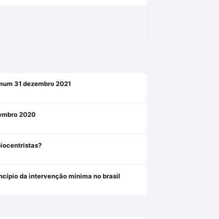
comum 31 dezembro 2021
zembro 2020
biocentristas?
ncípio da intervenção mínima no brasil