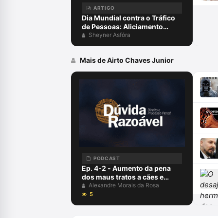
ARTIGO
Dia Mundial contra o Tráfico
de Pessoas: Aliciamento
digital, aprisionamento e
Sheyner Asfóra
escravidão para golpes
virtuais, exploração on-line e
Mais de Airto Chaves Junior
o papel da advocacia criminal
PODCAST
Ep. 4-2 - Aumento da pena
dos maus tratos a cães e
gatos com Paulo Silas, Airto
Alexandre Morais da Rosa
Chaves, Francisco e
5
Alexandre