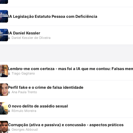
IA Legislação Estatuto Pessoa com Deficiência
IA Daniel Kessler
Daniel Kessler de Oliveira
Lembro-me com certeza - mas foi a IA que me contou: Falsas me
Tiago Gagliano
Perfil fake e o crime de falsa identidade
Ana Paula Trento
O novo delito de assédio sexual
Rômulo Moreira
Corrupção (ativa e passiva) e concussão - aspectos práticos
Georges Abboud