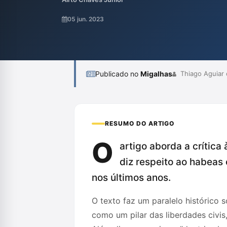
original, que enfatiza seu papel essencial 
fundamentais dos cidadãos. Além disso, crit
05 jun. 2023
tende a desvalorizar esse remédio heroico 
Publicado no
Migalhas
Thiago Aguiar
RESUMO DO ARTIGO
O
artigo aborda a crítica
diz respeito ao habeas
nos últimos anos.
O texto faz um paralelo histórico 
como um pilar das liberdades civis