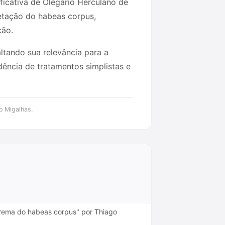
ificativa de Olegário Herculano de
retação do habeas corpus,
ção.
ltando sua relevância para a
dência de tratamentos simplistas e
o Migalhas.
uprema do habeas corpus" por Thiago