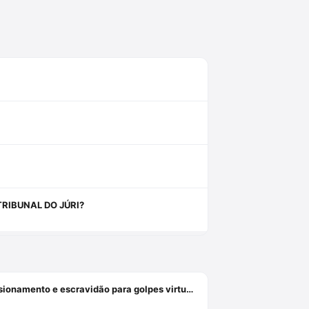
RIBUNAL DO JÚRI?
Dia Mundial contra o Tráfico de Pessoas: Aliciamento digital, aprisionamento e escravidão para golpes virtuais, exploração on-line e o papel da advocacia criminal