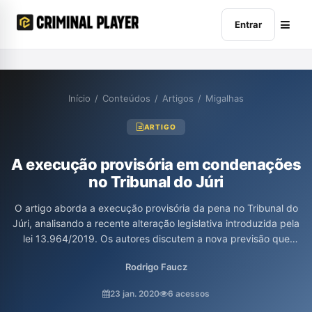
Entrar
Início
/
Conteúdos
/
Artigos
/
Migalhas
ARTIGO
A execução provisória em condenações
no Tribunal do Júri
O artigo aborda a execução provisória da pena no Tribunal do
Júri, analisando a recente alteração legislativa introduzida pela
lei 13.964/2019. Os autores discutem a nova previsão que
permite a execução da pena de condenações superiores a 15
Rodrigo Faucz
anos de reclusão, ressaltando as implicações sobre os princípios
da presunção de inocência e do duplo grau de jurisdição, além
23 jan. 2020
6 acessos
de abordar os conflitos com normas do Código de Processo