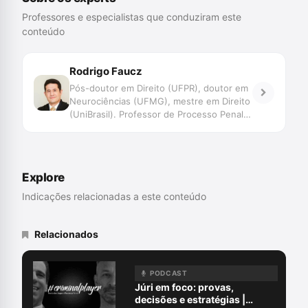
Professores e especialistas que conduziram este
conteúdo
Rodrigo Faucz
Pós-doutor em Direito (UFPR), doutor em
Neurociências (UFMG), mestre em Direito
(UniBrasil). Professor de Processo Penal e
coordenador da pós-graduação em
Tribunal do Júri do Curso CEI. Advogado
criminalista habilitado no Tribunal Penal
Internacional (Haia).
Explore
Indicações relacionadas a este conteúdo
Relacionados
PODCAST
Júri em foco: provas,
decisões e estratégias |