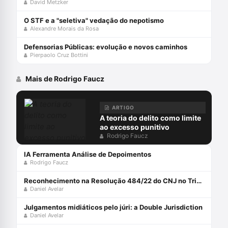
David Metzker
O STF e a "seletiva" vedação do nepotismo
Alexandre Morais da Rosa
Defensorias Públicas: evolução e novos caminhos
Pierpaolo Cruz Bottini
Mais de Rodrigo Faucz
ARTIGO
A teoria do delito como limite
ao excesso punitivo
Rodrigo Faucz
IA Ferramenta Análise de Depoimentos
Rodrigo Faucz
Reconhecimento na Resolução 484/22 do CNJ no Tribunal do Júri
Daniel Avelar
Julgamentos midiáticos pelo júri: a Double Jurisdiction
Daniel Avelar