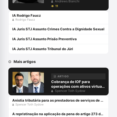
Andrews Bianchi, Rodrigo
Andrews Bianchi
Faucz e Priscilla Kavalli | #343
11
Criminal Player
IA Rodrigo Faucz
Rodrigo Faucz
IA Juris STJ Assunto Crimes Contra a Dignidade Sexual
IA Juris STJ Assunto Prisão Preventiva
IA Juris STJ Assunto Tribunal do Júri
Mais artigos
ARTIGO
Cobrança de IOF para
operações com ativos virtuais
carece de base legal
Spencer Toth Sydow
Anistia tributária para as prestadoras de serviços de ativos virtuais
Spencer Toth Sydow
A repristinação na aplicação da pena do artigo 273 do CP