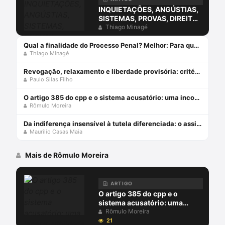
INQUIETAÇÕES, ANGÚSTIAS,
SISTEMAS, PROVAS, DIREITO
E O ERRO DA COMPREENSÃO
Thiago Minagé
JURÍDICA ESTUDANDO
APENAS O DIREITO.
Qual a finalidade do Processo Penal? Melhor: Para que serve o Processo Penal?
Thiago Minagé
Revogação, relaxamento e liberdade provisória: critérios de diferenciação das medidas que afastam a prisão cautelar
Paulo Silas Filho
O artigo 385 do cpp e o sistema acusatório: uma incompatiblidade com a constituição federal
Rômulo Moreira
Da indiferença insensível à tutela diferenciada: o assistido defensorial e o cumprimento de sentença – esperanças da cidadania no ncpc
Maurilio Casas Maia
Mais de Rômulo Moreira
ARTIGO
O artigo 385 do cpp e o
sistema acusatório: uma
incompatiblidade com a
Rômulo Moreira
constituição federal
21