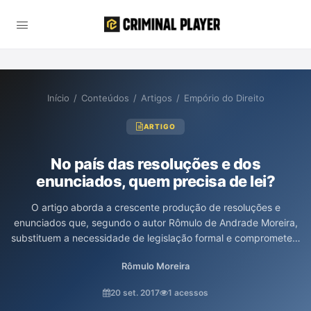
Início
/
Conteúdos
/
Artigos
/
Empório do Direito
ARTIGO
No país das resoluções e dos
enunciados, quem precisa de lei?
O artigo aborda a crescente produção de resoluções e
enunciados que, segundo o autor Rômulo de Andrade Moreira,
substituem a necessidade de legislação formal e comprometem
a legalidade no âmbito do Direito Processual Penal. Ele critica a
Rômulo Moreira
Resolução nº 18 do Conselho Nacional do Ministério Público e os
Enunciados do Fórum Nacional de Juízes Criminais, alertando
20 set. 2017
1 acessos
sobre sua inconstitucionalidade e a usurpação da função