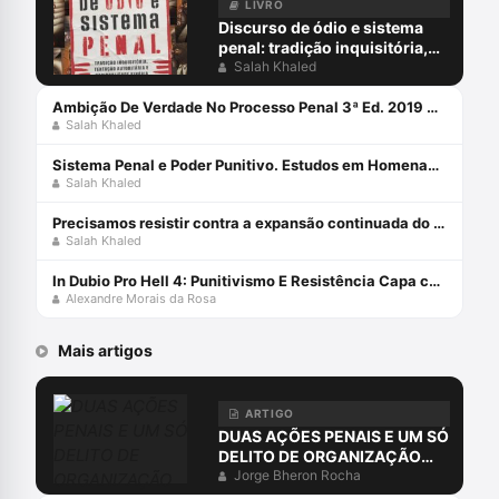
científicas.
LIVRO
Discurso de ódio e sistema
penal: tradição inquisitória,
tentação autoritária e
Salah Khaled
racionalidade binária Capa
comum 27 julho 2021
Ambição De Verdade No Processo Penal 3ª Ed. 2019 Capa comum 9 agosto 2019
Salah Khaled
Sistema Penal e Poder Punitivo. Estudos em Homenagem ao Prof. Aury Lopes Jr. Capa comum 1 janeiro 2015
Salah Khaled
Precisamos resistir contra a expansão continuada do poder punitivo
Salah Khaled
In Dubio Pro Hell 4: Punitivismo E Resistência Capa comum 14 julho 2020
Alexandre Morais da Rosa
Mais artigos
ARTIGO
DUAS AÇÕES PENAIS E UM SÓ
DELITO DE ORGANIZAÇÃO
CRIMINOSA?
Jorge Bheron Rocha