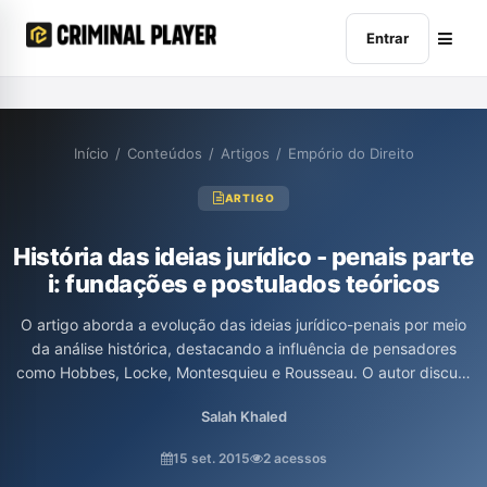
Entrar
Início
/
Conteúdos
/
Artigos
/
Empório do Direito
ARTIGO
História das ideias jurídico - penais parte
i: fundações e postulados teóricos
O artigo aborda a evolução das ideias jurídico-penais por meio
da análise histórica, destacando a influência de pensadores
como Hobbes, Locke, Montesquieu e Rousseau. O autor discute
a necessidade de explorar a gênese e a circulação de conceitos
Salah Khaled
centrais, como o jus puniendi, enfatizando que muitas ideias são
reinterpretadas ao longo do tempo, mantendo, no entanto,
15 set. 2015
2 acessos
questões perenes. A mensagem central é entender que a