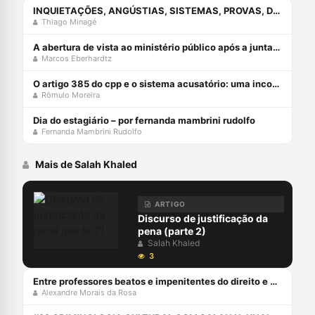
INQUIETAÇÕES, ANGÚSTIAS, SISTEMAS, PROVAS, DIREITO E O ERRO DA COMPREENSÃO JURÍDICA ESTUDANDO APENAS O DIREITO.
Thiago Minagé
A abertura de vista ao ministério público após a juntada da resposta à acusação
Marcos Eberhardtz
O artigo 385 do cpp e o sistema acusatório: uma incompatiblidade com a constituição federal
Rômulo Moreira
Dia do estagiário – por fernanda mambrini rudolfo
Fernanda Mambrini Rudolfo
Mais de Salah Khaled
ARTIGO
Discurso de justificação da
pena (parte 2)
Salah Khaled
3
Entre professores beatos e impenitentes do direito e processo penal
Alexandre Morais da Rosa