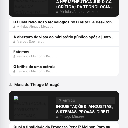
A HERMENÊUTICA JURÍDICA
(CRÍTICA) DA TECNOLOGIA
PÓS-MODERNA
Vinicius Almada Mozetic
Há uma revolução tecnológica no Direito? A Des-Construção da Sociedade do Conhecimento e da Informação[1]
Vinicius Almada Mozetic
A abertura de vista ao ministério público após a juntada da resposta à acusação
Marcos Eberhardt
Falemos
Fernanda Mambrini Rudolfo
O brilho de uma estrela
Fernanda Mambrini Rudolfo
Mais de Thiago Minagé
ARTIGO
INQUIETAÇÕES, ANGÚSTIAS,
SISTEMAS, PROVAS, DIREITO
E O ERRO DA COMPREENSÃO
Thiago Minagé
JURÍDICA ESTUDANDO
APENAS O DIREITO.
Qual a finalidade do Processo Penal? Melhor: Para que serve o Processo Penal?