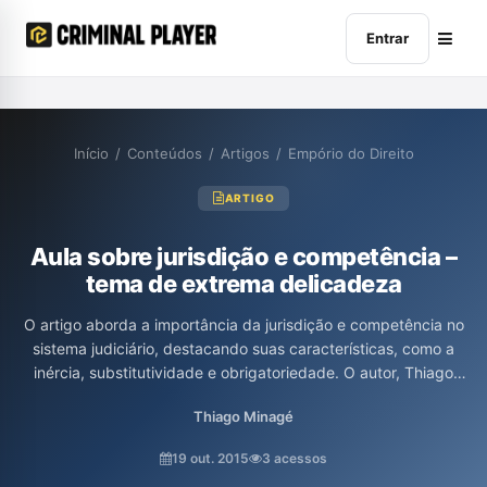
Entrar
Início
/
Conteúdos
/
Artigos
/
Empório do Direito
ARTIGO
Aula sobre jurisdição e competência –
tema de extrema delicadeza
O artigo aborda a importância da jurisdição e competência no
sistema judiciário, destacando suas características, como a
inércia, substitutividade e obrigatoriedade. O autor, Thiago
Minagé, também explica a divisão da jurisdição em tipos e
Thiago Minagé
níveis, bem como a definição e os critérios que regem a
competência das justiças, especialmente a Justiça Federal. A
19 out. 2015
3 acessos
análise profunda desses temas é fundamental para