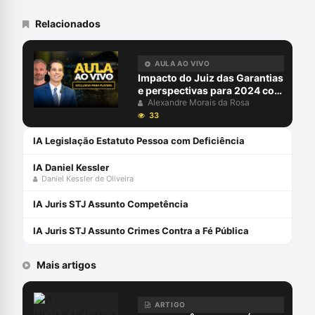
Relacionados
AULA AO VIVO
Impacto do Juiz das Garantias
e perspectivas para 2024 com
Alexandre Morais da Rosa e
Alexandre Morais da Rosa
Aury Lopes Jr
33
IA Legislação Estatuto Pessoa com Deficiência
IA Daniel Kessler
Daniel Kessler de Oliveira
IA Juris STJ Assunto Competência
IA Juris STJ Assunto Crimes Contra a Fé Pública
Mais artigos
ARTIGO