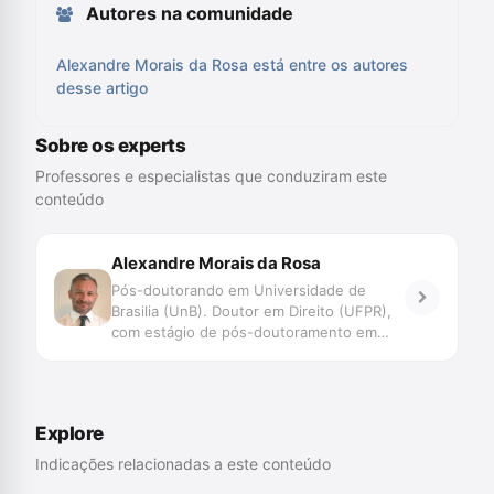
Autores na comunidade
Alexandre Morais da Rosa está entre os autores
desse artigo
Sobre os experts
Professores e especialistas que conduziram este
conteúdo
Alexandre Morais da Rosa
Pós-doutorando em Universidade de
Brasilia (UnB). Doutor em Direito (UFPR),
com estágio de pós-doutoramento em
Direito (Faculdade de Direito de Coimbra e
UNISINOS). Mestre em Direito (UFSC).
Professor do Programa de Graduação,
Mestrado e Doutorado da UNIVALI. Juiz
Explore
de Direito do TJSC. Membro Honorário da
Associação Ibero Americana de Direito e
Indicações relacionadas a este conteúdo
Inteligência Artificial/AID-IA. Pesquisa