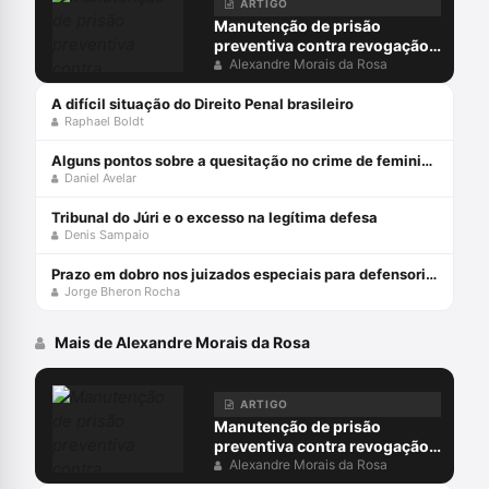
ARTIGO
Manutenção de prisão
preventiva contra revogação
do MP: juiz não pode ocupar
Alexandre Morais da Rosa
lugar do acusador
A difícil situação do Direito Penal brasileiro
Raphael Boldt
Alguns pontos sobre a quesitação no crime de feminicídio
Daniel Avelar
Tribunal do Júri e o excesso na legítima defesa
Denis Sampaio
Prazo em dobro nos juizados especiais para defensorias públicas
Jorge Bheron Rocha
Mais de Alexandre Morais da Rosa
ARTIGO
Manutenção de prisão
preventiva contra revogação
do MP: juiz não pode ocupar
Alexandre Morais da Rosa
lugar do acusador