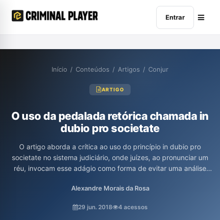
Entrar
Início
/
Conteúdos
/
Artigos
/
Conjur
ARTIGO
O uso da pedalada retórica chamada in
dubio pro societate
O artigo aborda a crítica ao uso do princípio in dubio pro
societate no sistema judiciário, onde juízes, ao pronunciar um
réu, invocam esse adágio como forma de evitar uma análise
criteriosa das provas. O autor, Alexandre Morais da Rosa,
Alexandre Morais da Rosa
argumenta que essa prática se torna uma "pedalada retórica",
desconsiderando a individualidade dos casos e potencialmente
29 jun. 2018
4 acessos
ameaçando os direitos dos acusados em um contexto que