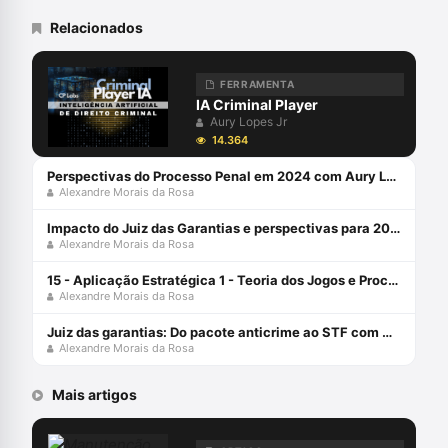
Novas Tecnologias, Big Data, Jurimetria,
Decisão, Automação e Inteligência
Relacionados
Artificial aplicadas ao Direito Judiciário,
com perspectiva transdisciplinar.
Coordena o Grupo de Pesquisa
FERRAMENTA
SpinLawLab (CNPq UNIVALI)
IA Criminal Player
Aury Lopes Jr
14.364
Perspectivas do Processo Penal em 2024 com Aury Lopes Jr e Alexandre Morais da Rosa
Alexandre Morais da Rosa
Impacto do Juiz das Garantias e perspectivas para 2024 com Alexandre Morais da Rosa e Aury Lopes Jr
Alexandre Morais da Rosa
15 - Aplicação Estratégica 1 - Teoria dos Jogos e Processo Penal
Alexandre Morais da Rosa
Juiz das garantias: Do pacote anticrime ao STF com Alexandre Morais da Rosa e Jacinto Coutinho
Alexandre Morais da Rosa
Mais artigos