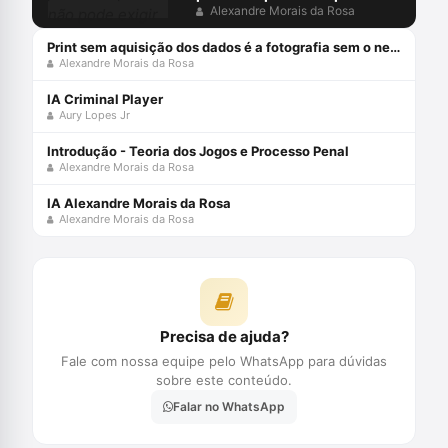
exigir do arguido o que só o
Alexandre Morais da Rosa
diabo provaria
Print sem aquisição dos dados é a fotografia sem o negativo
Alexandre Morais da Rosa
IA Criminal Player
Aury Lopes Jr
Introdução - Teoria dos Jogos e Processo Penal
Alexandre Morais da Rosa
IA Alexandre Morais da Rosa
Alexandre Morais da Rosa
Precisa de ajuda?
Fale com nossa equipe pelo WhatsApp para dúvidas
sobre este conteúdo.
Falar no WhatsApp