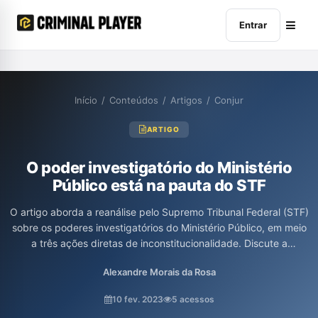
Entrar
Início
/
Conteúdos
/
Artigos
/
Conjur
ARTIGO
O poder investigatório do Ministério
Público está na pauta do STF
O artigo aborda a reanálise pelo Supremo Tribunal Federal (STF)
sobre os poderes investigatórios do Ministério Público, em meio
a três ações diretas de inconstitucionalidade. Discute a
importância do controle jurisdicional sobre esses poderes,
Alexandre Morais da Rosa
destacando a necessidade de observância de garantias e
prazos, e critica a falta de transparência em investigações
10 fev. 2023
5 acessos
conduzidas pelo Parquet. A expectativa é de que o STF