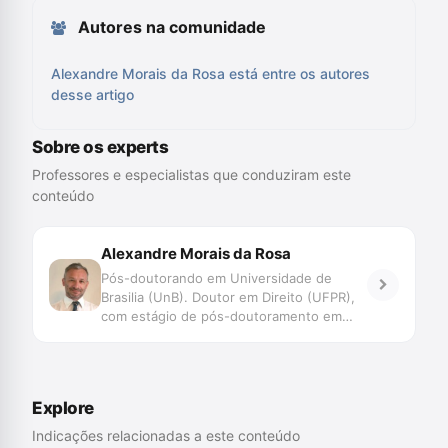
Autores na comunidade
Alexandre Morais da Rosa está entre os autores
desse artigo
Sobre os experts
Professores e especialistas que conduziram este
conteúdo
Alexandre Morais da Rosa
Pós-doutorando em Universidade de
Brasilia (UnB). Doutor em Direito (UFPR),
com estágio de pós-doutoramento em
Direito (Faculdade de Direito de Coimbra e
UNISINOS). Mestre em Direito (UFSC).
Professor do Programa de Graduação,
Mestrado e Doutorado da UNIVALI. Juiz
Explore
de Direito do TJSC. Membro Honorário da
Associação Ibero Americana de Direito e
Indicações relacionadas a este conteúdo