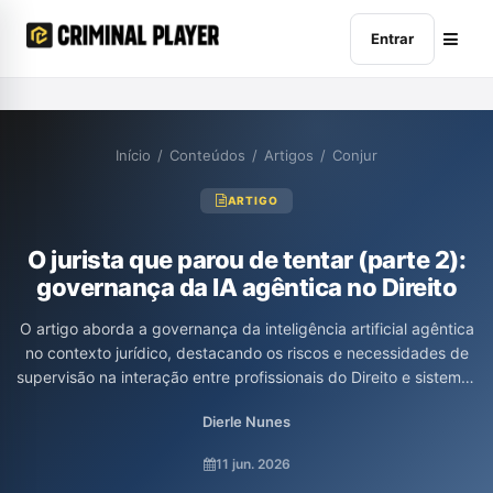
Entrar
Início
/
Conteúdos
/
Artigos
/
Conjur
ARTIGO
O jurista que parou de tentar (parte 2):
governança da IA agêntica no Direito
O artigo aborda a governança da inteligência artificial agêntica
no contexto jurídico, destacando os riscos e necessidades de
supervisão na interação entre profissionais do Direito e sistemas
autônomos. Os autores, Luis Felipe Salomão e Dierle Nunes,
Dierle Nunes
enfatizam que, à medida que a IA evolui de assistente para
agente com autonomia significativa, é crucial estabelecer
11 jun. 2026
restrições claras e zonas de exclusão de delegação para