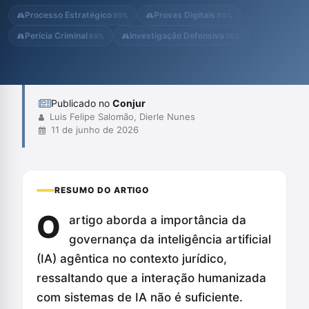
garantir a responsabilidade e a integridade dos processos
Processo Estratégico
Provas Digitais
95%
80%
jurídicos. Eles...
Perícia Criminal
Investigação Defensiva
65%
55%
Publicado no
Conjur
Luis Felipe Salomão, Dierle Nunes
11 de junho de 2026
RESUMO DO ARTIGO
O
artigo aborda a importância da
governança da inteligência artificial
(IA) agêntica no contexto jurídico,
ressaltando que a interação humanizada
com sistemas de IA não é suficiente.