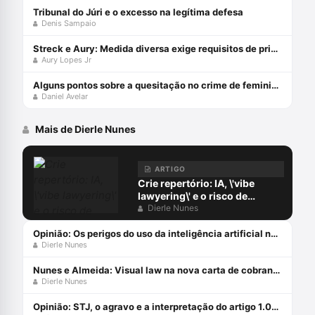
Tribunal do Júri e o excesso na legítima defesa
Denis Sampaio
Streck e Aury: Medida diversa exige requisitos de prisão!
Aury Lopes Jr
Alguns pontos sobre a quesitação no crime de feminicídio
Daniel Avelar
Mais de Dierle Nunes
ARTIGO
Crie repertório: IA, \'vibe
lawyering\' e o risco de
automatizar a imprudência
Dierle Nunes
Opinião: Os perigos do uso da inteligência artificial na advocacia
Dierle Nunes
Nunes e Almeida: Visual law na nova carta de cobrança da PGFN
Dierle Nunes
Opinião: STJ, o agravo e a interpretação do artigo 1.015 do CPC