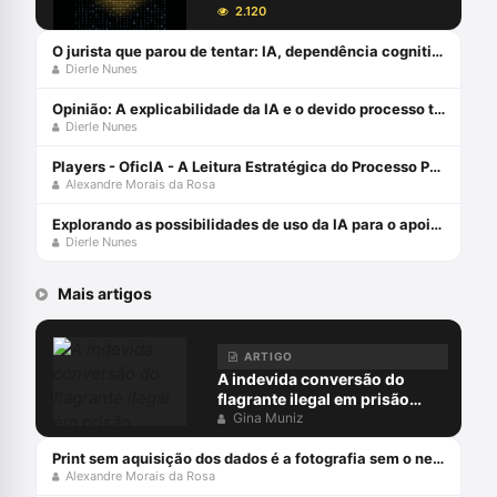
2.120
O jurista que parou de tentar: IA, dependência cognitiva e como o design importa
Dierle Nunes
Opinião: A explicabilidade da IA e o devido processo tecnológico
Dierle Nunes
Players - OficIA - A Leitura Estratégica do Processo Penal com Alexandre Morais da Rosa
Alexandre Morais da Rosa
Explorando as possibilidades de uso da IA para o apoio à decisão no Direito
Dierle Nunes
Mais artigos
ARTIGO
A indevida conversão do
flagrante ilegal em prisão
preventiva
Gina Muniz
Print sem aquisição dos dados é a fotografia sem o negativo
Alexandre Morais da Rosa