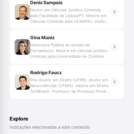
Denis Sampaio
Doutor em Ciências Jurídico-Criminais
pela Faculdade de Lisboa/PT. Mestre em
Ciências Criminais pela UCAM/RJ. Visiting
Student na Universidade de Bologna/IT.
Investigador do Centro de Investigação
Gina Muniz
em Direito Penal e Ciências Criminais da
Faculdade de Lisboa/PT. Professor de
Defensora Pública do estado de
Processo Penal (Pós- Graduação PUC.
Pernambuco. Mestre em ciências jurídico-
UCAM. Escola Superior da Defensoria
criminais pela Universidade de Coimbra.
Pública – FESUDEPERJ. Escola da
Magistratura do Rio de Janeiro (EMERJ).
Rodrigo Faucz
Defensor Público do Rio de Janeiro. Ex-
Presidente da Comissão Criminal do
Pós-doutor em Direito (UFPR), doutor em
Colégio Nacional das Defensorias Gerais.
Neurociências (UFMG), mestre em Direito
Membro Honorário do Instituto dos
(UniBrasil). Professor de Processo Penal e
Advogados Brasileiros (IAB). Autor de
coordenador da pós-graduação em
livros e artigos.
Tribunal do Júri do Curso CEI. Advogado
criminalista habilitado no Tribunal Penal
Internacional (Haia).
Explore
Indicações relacionadas a este conteúdo