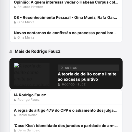
Opinião: A quem interessa vedar o Habeas Corpus coletivo?
Eduardo Newton
08 - Reconhecimento Pessoal - Gina Muniz, Rafa Garcez e Fernando Soubhia - Defesa Solidária
Gina Muniz
Novos contornos da confissão no processo penal brasileiro com Gina Muniz
Gina Muniz
Mais de Rodrigo Faucz
ARTIGO
A teoria do delito como limite
ao excesso punitivo
Rodrigo Faucz
IA Rodrigo Faucz
Rodrigo Faucz
A regra do artigo 479 do CPP e o adiamento dos julgamentos
Daniel Avelar
‘Caso Kiss’: idoneidade dos jurados e paridade de armas (Parte 1)
Denis Sampaio