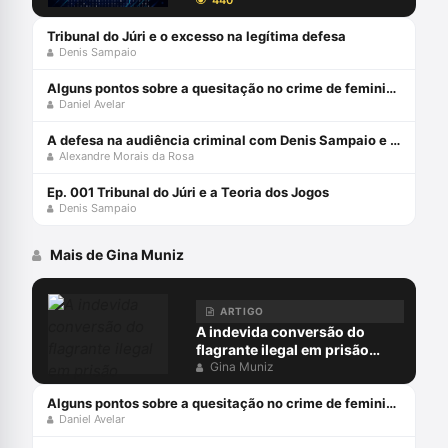
440
Tribunal do Júri e o excesso na legítima defesa
Denis Sampaio
Alguns pontos sobre a quesitação no crime de feminicídio
Daniel Avelar
A defesa na audiência criminal com Denis Sampaio e Alexandre Morais da Rosa
Alexandre Morais da Rosa
Ep. 001 Tribunal do Júri e a Teoria dos Jogos
Denis Sampaio
Mais de Gina Muniz
ARTIGO
A indevida conversão do
flagrante ilegal em prisão
preventiva
Gina Muniz
Alguns pontos sobre a quesitação no crime de feminicídio
Daniel Avelar