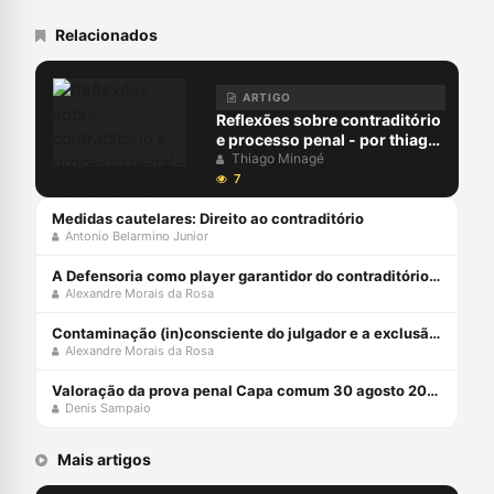
Relacionados
ARTIGO
Reflexões sobre contraditório
e processo penal - por thiago
m. minagé
Thiago Minagé
7
Medidas cautelares: Direito ao contraditório
Antonio Belarmino Junior
A Defensoria como player garantidor do contraditório e ampla defesa
Alexandre Morais da Rosa
Contaminação (in)consciente do julgador e a exclusão do inquérito
Alexandre Morais da Rosa
Valoração da prova penal Capa comum 30 agosto 2022
Denis Sampaio
Mais artigos