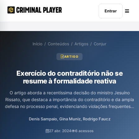
Entrar
Início
/
Conteúdos
/
Artigos
/
Conjur
ARTIGO
Exercício do contraditório não se
resume à formalidade reativa
O artigo aborda a recentíssima decisão do ministro Jesuíno
Rissato, que destaca a importância do contraditório e da ampla
defesa no processo penal, evidenciando violações frequentes a
esses direitos. Os autores discutem a necessidade do acesso
Denis Sampaio, Gina Muniz, Rodrigo Faucz
integral aos elementos probatórios por parte da defesa,
enfatizando que a seleção unilateral de provas pelo Ministério
27 abr. 2024
6 acessos
Público compromete a igualdade de condições no processo.