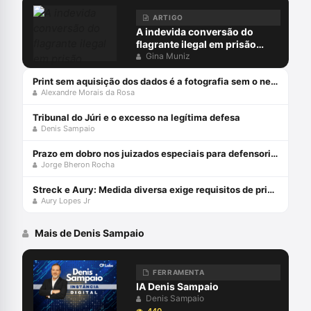
ARTIGO
A indevida conversão do
flagrante ilegal em prisão
preventiva
Gina Muniz
Print sem aquisição dos dados é a fotografia sem o negativo
Alexandre Morais da Rosa
Tribunal do Júri e o excesso na legítima defesa
Denis Sampaio
Prazo em dobro nos juizados especiais para defensorias públicas
Jorge Bheron Rocha
Streck e Aury: Medida diversa exige requisitos de prisão!
Aury Lopes Jr
Mais de Denis Sampaio
FERRAMENTA
IA Denis Sampaio
Denis Sampaio