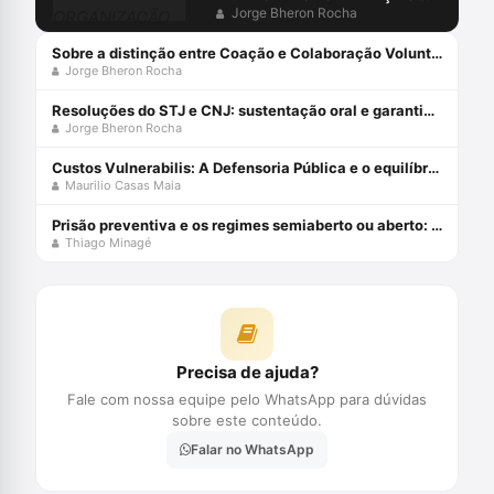
CRIMINOSA?
Jorge Bheron Rocha
Sobre a distinção entre Coação e Colaboração Voluntária no Crime Organizado
Jorge Bheron Rocha
Resoluções do STJ e CNJ: sustentação oral e garantias constitucionais no processo penal
Jorge Bheron Rocha
Custos Vulnerabilis: A Defensoria Pública e o equilíbrio nas relações político-jurídicas dos vulneráveis Capa dura 1 janeiro 2019
Maurilio Casas Maia
Prisão preventiva e os regimes semiaberto ou aberto: uma incompatibilidade sistêmica
Thiago Minagé
Precisa de ajuda?
Fale com nossa equipe pelo WhatsApp para dúvidas
sobre este conteúdo.
Falar no WhatsApp