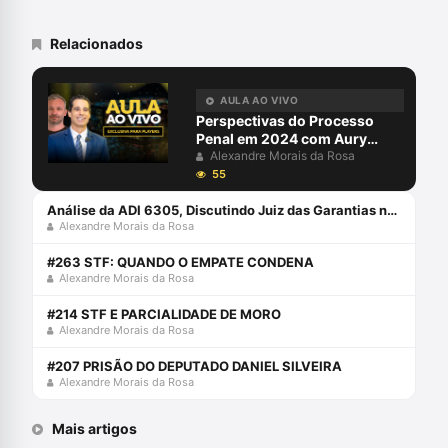
Relacionados
AULA AO VIVO
Perspectivas do Processo
Penal em 2024 com Aury
Lopes Jr e Alexandre Morais
Alexandre Morais da Rosa
da Rosa
55
Análise da ADI 6305, Discutindo Juiz das Garantias no Brasil com Alexandre Morais da Rosa
Alexandre Morais da Rosa
#263 STF: QUANDO O EMPATE CONDENA
Alexandre Morais da Rosa
#214 STF E PARCIALIDADE DE MORO
Alexandre Morais da Rosa
#207 PRISÃO DO DEPUTADO DANIEL SILVEIRA
Alexandre Morais da Rosa
Mais artigos