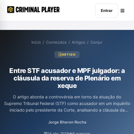
Entrar
Início
/
Conteúdos
/
Artigos
/
Conjur
ARTIGO
Entre STF acusador e MPF julgador: a
cláusula da reserva de Plenário em
xeque
O artigo aborda a controvérsia em torno da atuação do
Supremo Tribunal Federal (STF) como acusador em um inquérito
iniciado pelo presidente da Corte, analisando a cláusula da
reserva de Plenário e seus impactos na separação de poderes.
Jorge Bheron Rocha
Discute a posição do Ministério Público Federal sobre a
inconstitucionalidade da abertura de inquérito pelo STF, além
24 abr. 2019
6 acessos