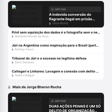
ARTIGO
A indevida conversão do
flagrante ilegal em prisão
preventiva
Gina Muniz
Print sem aquisição dos dados é a fotografia sem o negativo
Alexandre Morais da Rosa
Júri na Argentina como inspiração para o Brasil (parte 1)
Rodrigo Faucz
Tribunal do Júri e o excesso na legítima defesa
Denis Sampaio
Callegari e Linhares: Lavagem e conexão com delito prévio
André Callegari
Mais de Jorge Bheron Rocha
ARTIGO
DUAS AÇÕES PENAIS E UM SÓ
DELITO DE ORGANIZAÇÃO