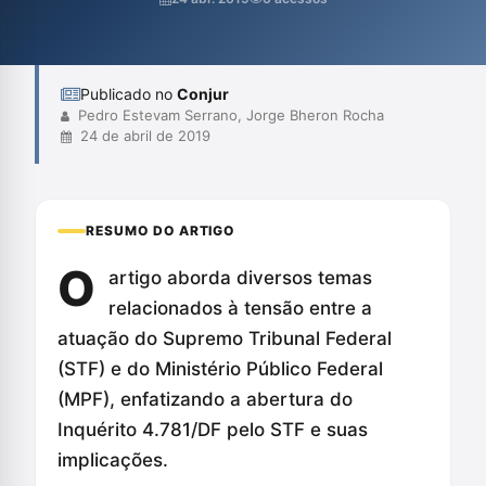
das implicações para a imparcialidade judicial e o sistema
acusatório. Por fim, sugere que a questão da
inconstitucionalidade do regimento inte...
Publicado no
Conjur
Pedro Estevam Serrano, Jorge Bheron Rocha
24 de abril de 2019
RESUMO DO ARTIGO
O
artigo aborda diversos temas
relacionados à tensão entre a
atuação do Supremo Tribunal Federal
(STF) e do Ministério Público Federal
(MPF), enfatizando a abertura do
Inquérito 4.781/DF pelo STF e suas
implicações.