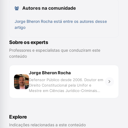
Autores na comunidade
Jorge Bheron Rocha está entre os autores desse
artigo
Sobre os experts
Professores e especialistas que conduziram este
conteúdo
Jorge Bheron Rocha
Defensor Público desde 2006. Doutor em
Direito Constitucional pela Unifor e
Mestre em Ciências Jurídico-Criminais
pela Universidade de Coimbra/Portugal
com estágio de Pesquisa da George-
August-Universitat Göttingen, Alemanha.
Ex-Presidente e Conselheiro do Conselho
Explore
Penitenciário do Estado do Ceará.
Professor, palestrante e autor.
Indicações relacionadas a este conteúdo