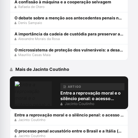
A confissão à máquina e a cooperação selvagem
Rafaela de Otero
O debate sobre a menção aos antecedentes penais no júri
Denis Sampaio
A importância da cadeia de custódia para preservar a prova penal
Alexandre Morais da Rosa
O microssistema de proteção dos vulneráveis: a desafiante missão do STJ
Maurilio Casas Maia
Mais de Jacinto Coutinho
ARTIGO
Entre a reprovação moral e o
silêncio penal: o acesso
digital à pornografia
Jacinto Coutinho
infantojuvenil
Entre a reprovação moral e o silêncio penal: o acesso digital à pornografia infantojuvenil
Jacinto Coutinho
O processo penal acusatório entre o Brasil e a Itália (parte 1)
Jacinto Coutinho