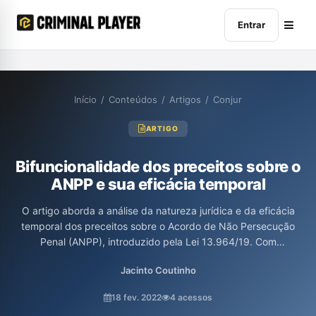
Entrar
Início
/
Conteúdos
/
Artigos
/
Conjur
ARTIGO
Bifuncionalidade dos preceitos sobre o
ANPP e sua eficácia temporal
O artigo aborda a análise da natureza jurídica e da eficácia
temporal dos preceitos sobre o Acordo de Não Persecução
Penal (ANPP), introduzido pela Lei 13.964/19. Com
profundidade, discute a possibilidade de retroação desses
Jacinto Coutinho
preceitos, destacando os critérios de aplicação distintos entre
leis penais e processuais penais. Além disso, enfatiza a
18 fev. 2022
4 acessos
necessidade de retroatividade das normas relacionadas ao