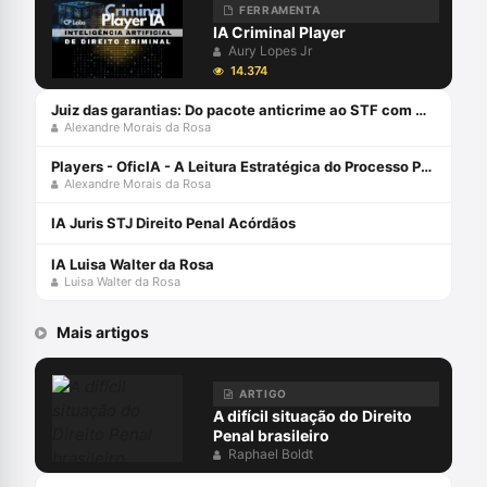
Comissão de Juristas do Senado Federal
FERRAMENTA
que elaborou o Anteprojeto de Reforma
IA Criminal Player
Global do CPP, hoje Projeto 156/2009-
Aury Lopes Jr
PLS.
14.374
Juiz das garantias: Do pacote anticrime ao STF com Alexandre Morais da Rosa e Jacinto Coutinho
Alexandre Morais da Rosa
Players - OficIA - A Leitura Estratégica do Processo Penal com Alexandre Morais da Rosa
Alexandre Morais da Rosa
IA Juris STJ Direito Penal Acórdãos
IA Luisa Walter da Rosa
Luisa Walter da Rosa
Mais artigos
ARTIGO
A difícil situação do Direito
Penal brasileiro
Raphael Boldt