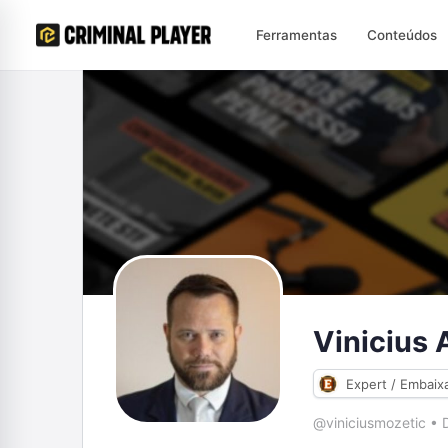
Ferramentas
Conteúdos
Vinicius
Expert / Embaix
@viniciusmozetic
•
D