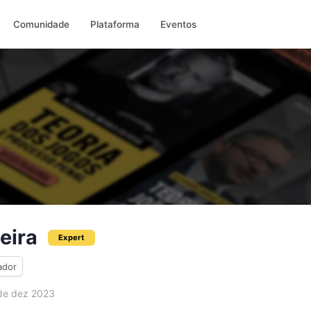
Comunidade
Plataforma
Eventos
eira
Expert
ador
e dez 2023