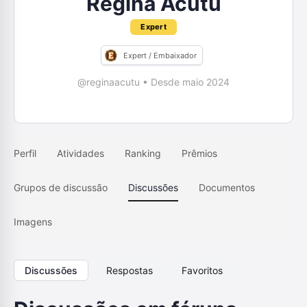
Regina Acutu
Expert
Expert / Embaixador
@reginaacutu
•
Desde maio 2024
Perfil
Atividades
Ranking
Prêmios
Grupos de discussão
Discussões
Documentos
Imagens
Discussões
Respostas
Favoritos