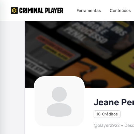
Ferramentas
Conteúdos
Jeane Per
10
Créditos
@player2922
•
Desd