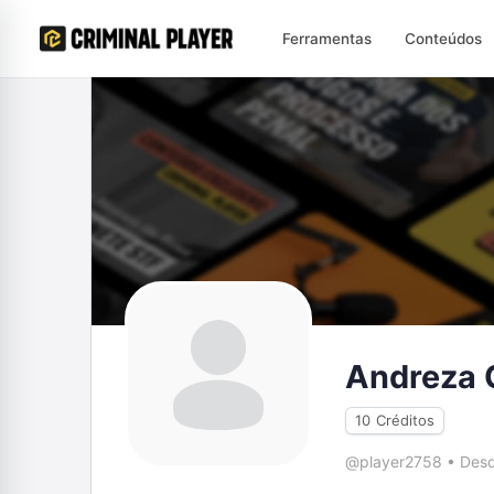
Ferramentas
Conteúdos
Andreza 
10
Créditos
@player2758
•
Desd