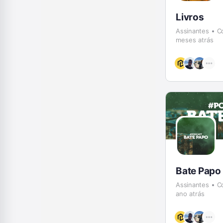
Livros
Assinantes
C
meses atrás
Bate Papo
Assinantes
C
ano atrás