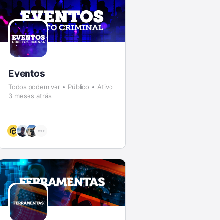
Eventos
Todos podem ver
Público
Ativo
3 meses atrás