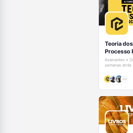
Teoria dos
Processo 
Assinantes
C
semanas atrás