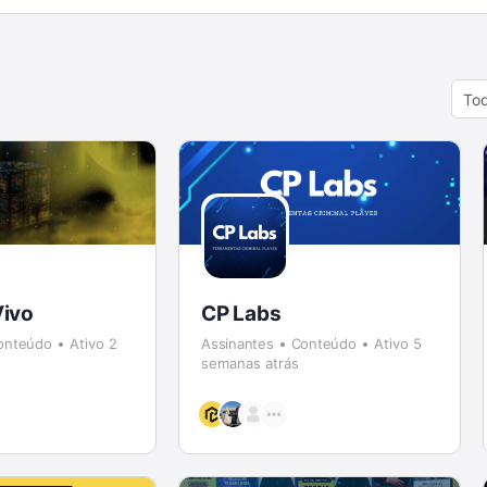
Orde
By:
Vivo
CP Labs
onteúdo
Ativo 2
Assinantes
Conteúdo
Ativo 5
semanas atrás