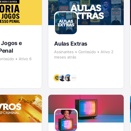
 Jogos e
Aulas Extras
Penal
Assinantes
Conteúdo
Ativo 2
meses atrás
onteúdo
Ativo 6