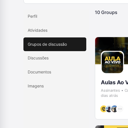
10
Groups
Perfil
Atividades
Grupos de discussão
Discussões
Documentos
Aulas Ao 
Imagens
Assinantes
C
dias atrás