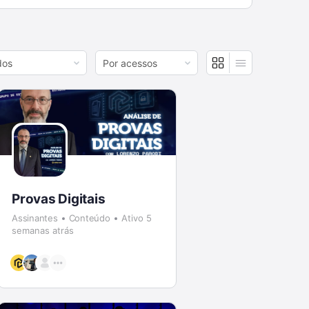
r
Order
By:
Provas Digitais
Assinantes
Conteúdo
Ativo 5
semanas atrás