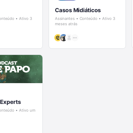
Casos Midiáticos
onteúdo
Ativo 3
Assinantes
Conteúdo
Ativo 3
meses atrás
 Experts
onteúdo
Ativo um