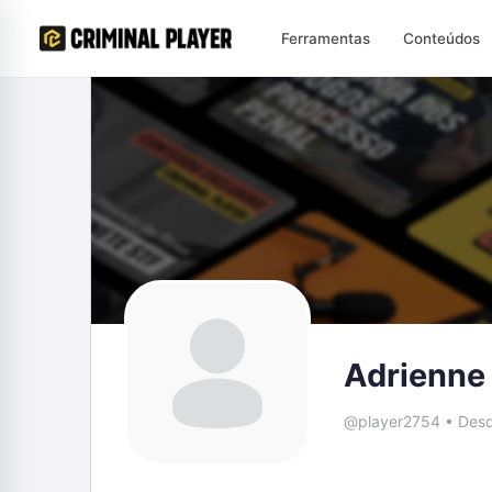
Ferramentas
Conteúdos
Adrienne
@player2754
•
Desd