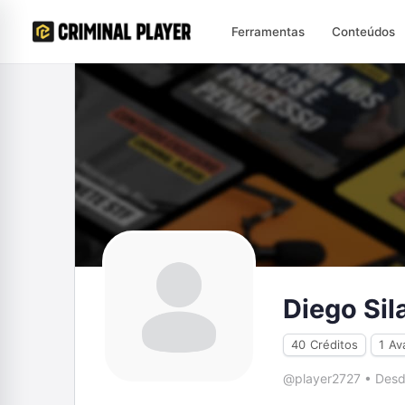
Ferramentas
Conteúdos
Diego Sil
40
Créditos
1
Av
@player2727
•
Desd