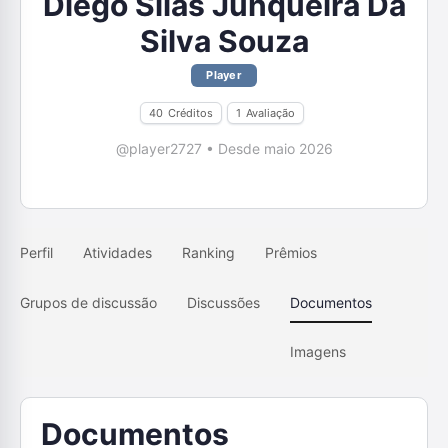
Diego Silas Junqueira Da
Silva Souza
Player
40
Créditos
1
Avaliação
@player2727
•
Desde maio 2026
Perfil
Atividades
Ranking
Prêmios
Grupos de discussão
Discussões
Documentos
Imagens
Documentos