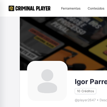
Ferramentas
Conteúdos
Igor Parr
10
Créditos
@player2647
•
Desd