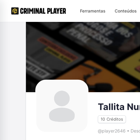
Ferramentas
Conteúdos
Tallita N
10
Créditos
@player2646
•
Desd