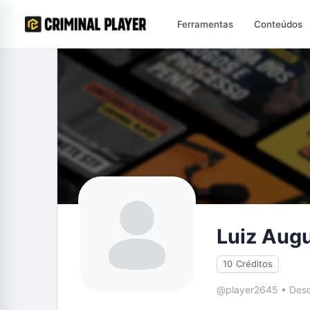
Ferramentas
Conteúdos
Luiz Augu
10
Créditos
@player2645
•
Desd