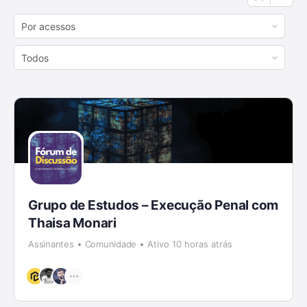
Order
By:
Order
By:
Grupo de Estudos – Execução Penal com
Thaisa Monari
Assinantes
Comunidade
Ativo 10 horas atrás