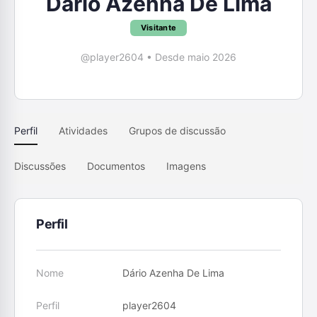
Dário Azenha De Lima
Visitante
@player2604
•
Desde maio 2026
Perfil
Atividades
Grupos de discussão
Discussões
Documentos
Imagens
Perfil
Nome
Dário Azenha De Lima
Perfil
player2604