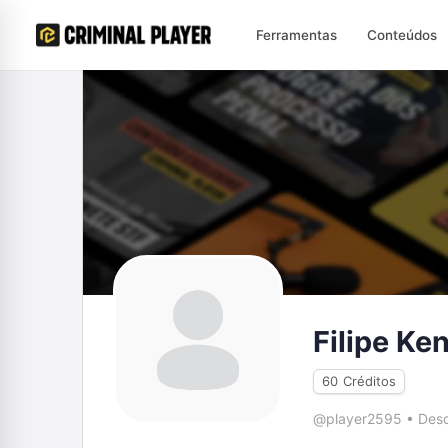
Ferramentas
Conteúdos
Filipe Ke
60
Créditos
@player2595
•
Desd