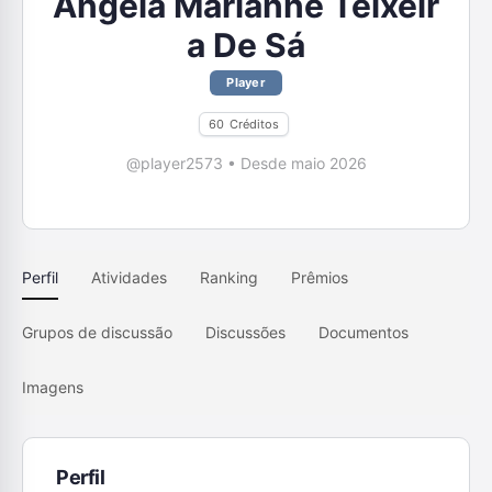
Ângela Marianne Teixeir
a De Sá
Player
60
Créditos
@player2573
•
Desde maio 2026
Perfil
Atividades
Ranking
Prêmios
Grupos de discussão
Discussões
Documentos
Imagens
Perfil