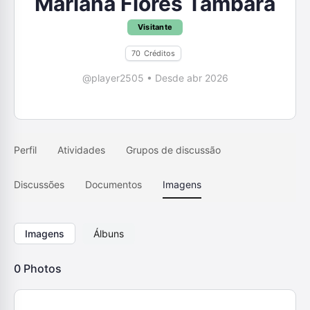
Mariana Flores Tambara
Visitante
70
Créditos
@player2505
•
Desde abr 2026
Perfil
Atividades
Grupos de discussão
Discussões
Documentos
Imagens
Imagens
Álbuns
0
Photos