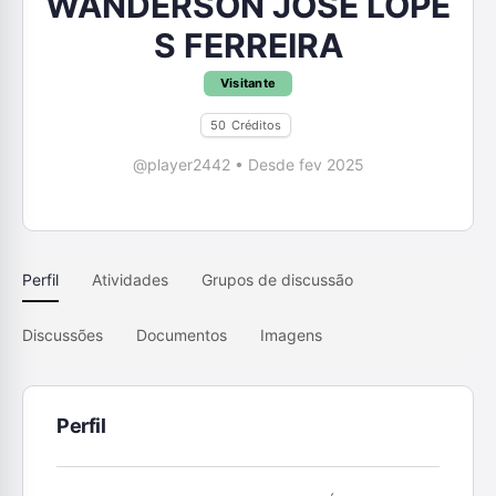
WANDERSON JOSÉ LOPE
S FERREIRA
Visitante
50
Créditos
@player2442
•
Desde fev 2025
Perfil
Atividades
Grupos de discussão
Discussões
Documentos
Imagens
Perfil