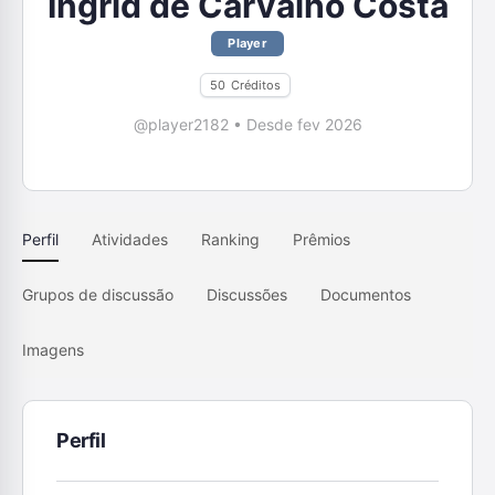
Ingrid de Carvalho Costa
Player
50
Créditos
@player2182
•
Desde fev 2026
Perfil
Atividades
Ranking
Prêmios
Grupos de discussão
Discussões
Documentos
Imagens
Perfil