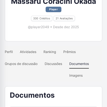
Massaru Coracini Okada
Player
330
Créditos
21
Avaliações
@player2049
•
Desde dez 2025
Perfil
Atividades
Ranking
Prêmios
Grupos de discussão
Discussões
Documentos
Imagens
Documentos