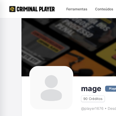
Ferramentas
Conteúdos
mage
Play
90
Créditos
@player1676
•
Desd