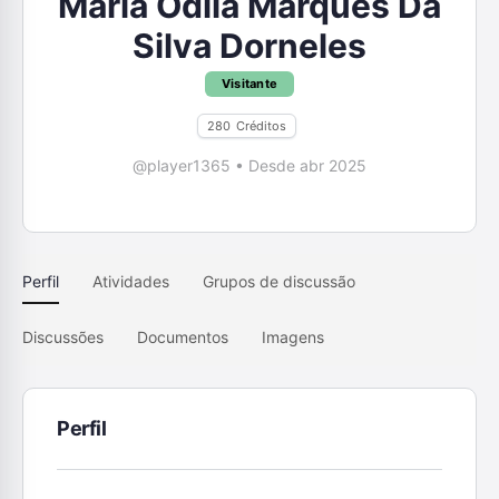
Maria Odila Marques Da
Silva Dorneles
Visitante
280
Créditos
@player1365
•
Desde abr 2025
Perfil
Atividades
Grupos de discussão
Discussões
Documentos
Imagens
Perfil