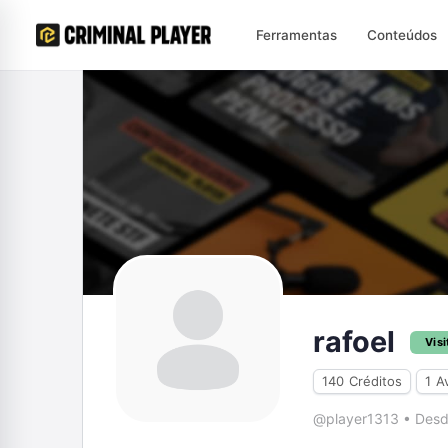
Ferramentas
Conteúdos
rafoel
Visi
140
Créditos
1
A
@player1313
•
Desd