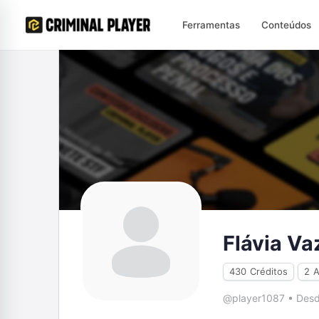
Ferramentas
Conteúdos
Flávia Va
430
Créditos
2
A
@player1087
•
Desd