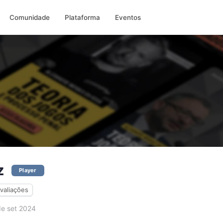
Comunidade
Plataforma
Eventos
z
Player
valiações
e set 2024