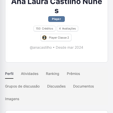
Ana Laura Castilho Nune
s
Player
150
Créditos
4
Avaliações
Player Classe 2
@anacastilho
•
Desde mar 2024
Perfil
Atividades
Ranking
Prêmios
Grupos de discussão
Discussões
Documentos
Imagens