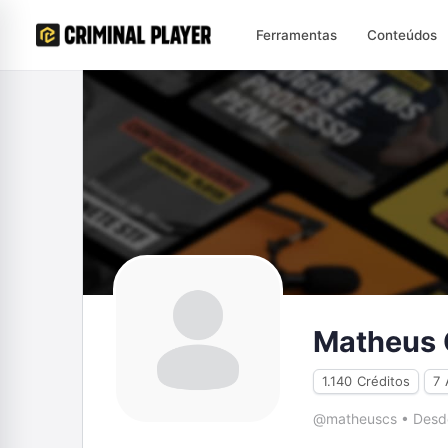
Ferramentas
Conteúdos
Matheus 
1.140
Créditos
7
@matheuscs
•
Desde