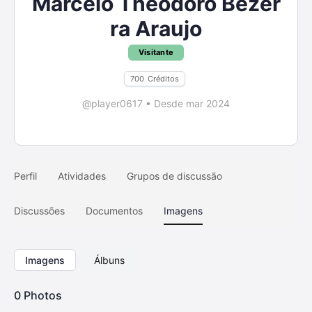
Marcelo Theodoro Bezer
ra Araujo
Visitante
700
Créditos
@player0617
•
Desde mar 2024
Perfil
Atividades
Grupos de discussão
Discussões
Documentos
Imagens
Imagens
Álbuns
0
Photos